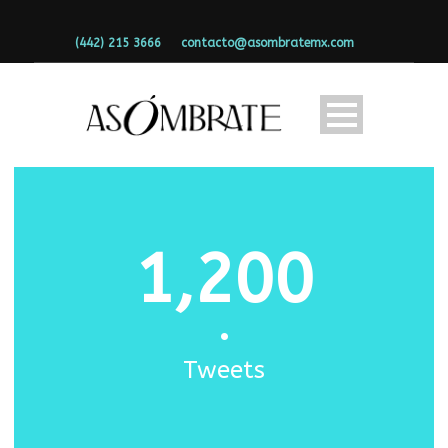
(442) 215 3666
contacto@asombratemx.com
1,200
•
Tweets