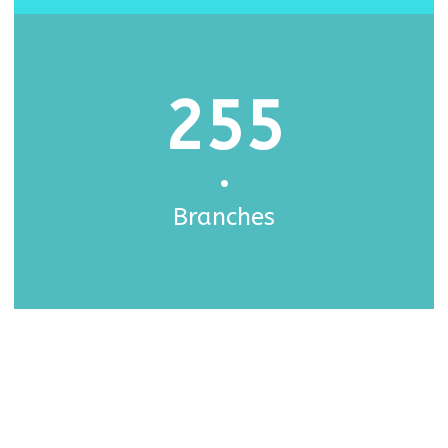
255
•
Branches
Fringilla Nullam
Magna