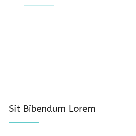
Vestibulum id ligula porta felis
euismod semper. Integer posuere
erat a ante venenatis dapibus
posuere velit aliquet. Donec Donec
ullamcorper nulla non metus auctor
fringilla.
Sit Bibendum Lorem