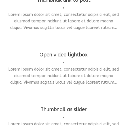
Thumbnail link to post
Fashion
,
Photograph
,
Website
•
Lorem ipsum dolor sit amet, consectetur adipisici elit, sed
eiusmod tempor incidunt ut labore et dolore magna
aliqua. Vivamus sagittis lacus vel augue laoreet rutrum...
Open video lightbox
Flyers
,
Identity
,
Website
•
Lorem ipsum dolor sit amet, consectetur adipisici elit, sed
eiusmod tempor incidunt ut labore et dolore magna
aliqua. Vivamus sagittis lacus vel augue laoreet rutrum...
Thumbnail as slider
•
Lorem ipsum dolor sit amet, consectetur adipisici elit, sed