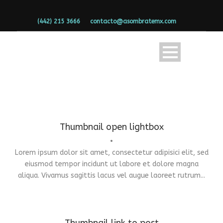
(442) 215 3666
contacto@asombratemx.com
Thumbnail open lightbox
Fashion
,
Photograph
,
Vacation
•
Lorem ipsum dolor sit amet, consectetur adipisici elit, sed
eiusmod tempor incidunt ut labore et dolore magna
aliqua. Vivamus sagittis lacus vel augue laoreet rutrum...