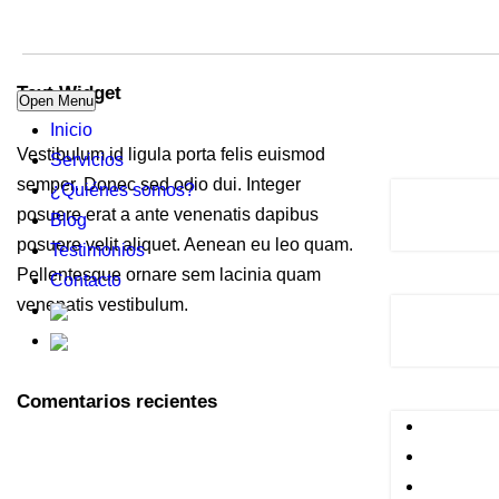
Text Widget
Open Menu
Inicio
Vestibulum id ligula porta felis euismod
Servicios
semper. Donec sed odio dui. Integer
¿Quiénes somos?
posuere erat a ante venenatis dapibus
Blog
posuere velit aliquet. Aenean eu leo quam.
Testimonios
Pellentesque ornare sem lacinia quam
Contacto
venenatis vestibulum.
Comentarios recientes