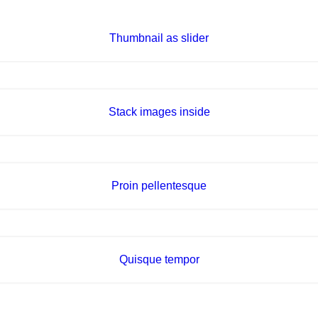
Thumbnail as slider
Stack images inside
Branding
,
Identity
,
Logo
Proin pellentesque
Identity
,
Typography
,
Website
Quisque tempor
Branding
,
Logo