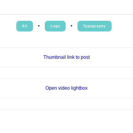
•
•
All
Logo
Typography
Thumbnail link to post
Fashion
,
Photograph
,
Website
Open video lightbox
Flyers
,
Identity
,
Website