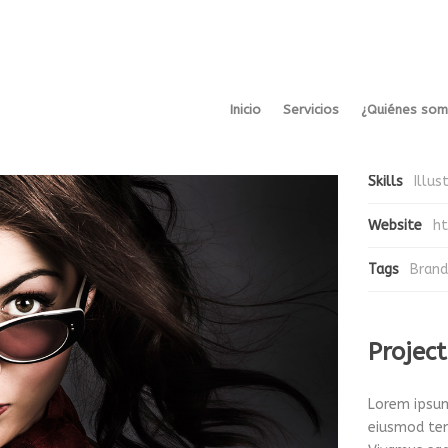
Project
Inicio
Servicios
¿Quiénes so
Client
App
Skills
Illus
Website
ht
Tags
Brand
Project
Lorem ipsum 
eiusmod tem