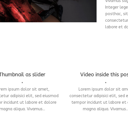
Vivamus sag
Integer lege
posthac, sit
consectetur 
labore et d
Thumbnail as slider
Video inside this po
•
•
rem ipsum dolor sit amet,
Lorem ipsum dolor sit am
Identity
,
Typography
etur adipisici elit, sed eiusmod
consectetur adipisici elit, sed
 incidunt ut labore et dolore
tempor incidunt ut labore et
magna aliqua. Vivamus...
magna aliqua. Vivamus..