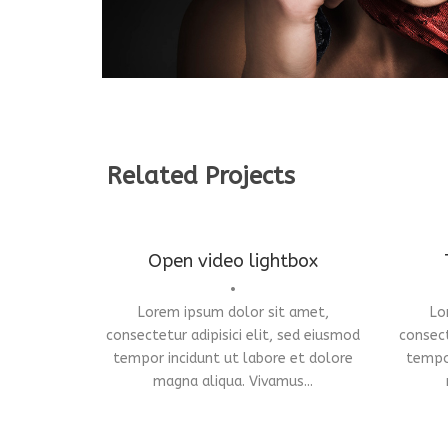
Related Projects
Open video lightbox
•
Lorem ipsum dolor sit amet,
Lo
Flyers
,
Identity
,
Website
consectetur adipisici elit, sed eiusmod
consect
tempor incidunt ut labore et dolore
tempor
magna aliqua. Vivamus...