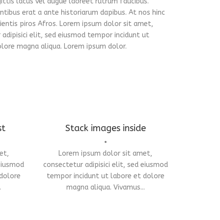
ittis lacus vel augue laoreet rutrum faucibus.
ntibus erat a ante historiarum dapibus. At nos hinc
ientis piros Afros. Lorem ipsum dolor sit amet,
adipisici elit, sed eiusmod tempor incidunt ut
olore magna aliqua. Lorem ipsum dolor.
st
Stack images inside
•
et,
Lorem ipsum dolor sit amet,
Branding
,
Identity
,
Logo
 eiusmod
consectetur adipisici elit, sed eiusmod
 dolore
tempor incidunt ut labore et dolore
.
magna aliqua. Vivamus...