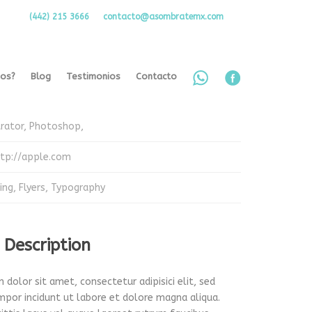
(442) 215 3666
contacto@asombratemx.com
 Info
mos?
Blog
Testimonios
Contacto
le
trator, Photoshop,
tp://apple.com
ing
,
Flyers
,
Typography
 Description
dolor sit amet, consectetur adipisici elit, sed
por incidunt ut labore et dolore magna aliqua.