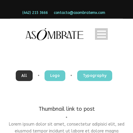
(442) 215 3666
contacto@asombratemx.com
•
•
All
Logo
Typography
Thumbnail link to post
•
Lorem ipsum dolor sit amet, consectetur adipisici elit, sed
Fashion
,
Photograph
,
Website
eiusmod tempor incidunt ut labore et dolore magna